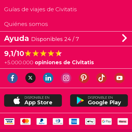
Guías de viajes de Civitatis
Quiénes somos
Ayuda
Disponibles 24 / 7
★★★★★
★★★★★
9,1/10
+
5.000.000
opiniones de Civitatis
DISPONIBLE EN
DISPONIBLE EN
App Store
Google Play