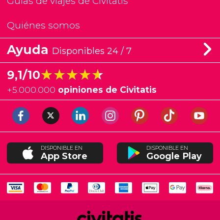
Guías de viajes de Civitatis
Quiénes somos
Ayuda
Disponibles 24 / 7
★★★★★
★★★★★
9,1/10
+
5.000.000
opiniones de Civitatis
DISPONIBLE EN
DISPONIBLE EN
App Store
Google Play