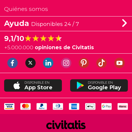
Quiénes somos
Ayuda
Disponibles 24 / 7
★★★★★
★★★★★
9,1/10
+
5.000.000
opiniones de Civitatis
DISPONIBLE EN
DISPONIBLE EN
App Store
Google Play